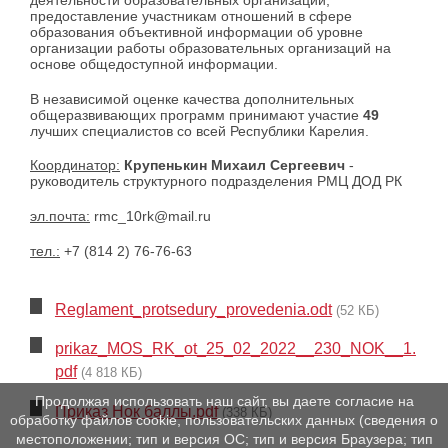
деятельности образовательных организаций;
предоставление участникам отношений в сфере
образования объективной информации об уровне
организации работы образовательных организаций на
основе общедоступной информации.
В независимой оценке качества дополнительных
общеразвивающих программ принимают участие
49
лучших специалистов со всей Республики Карелия.
Координатор:
Крупенькин Михаил Сергеевич
-
руководитель структурного подразделения РМЦ ДОД РК
эл.почта:
rmc_10rk@mail.ru
тел.:
+7 (814 2) 76-76-63
Reglament_protsedury_provedenia.odt
(52 КБ)
prikaz_MOS_RK_ot_25_02_2022__230_NOK__1.
pdf
(4 818 КБ)
Продолжая использовать наш сайт, вы даете согласие на
Приказ Нок баллы.pdf
(338 КБ)
обработку файлов cookie, пользовательских данных (сведения о
местоположении; тип и версия ОС; тип и версия Браузера; тип