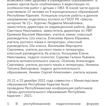
возможностями здоровья в учреждениях образования». В
рамках курсов было опубликовано 4 видеолекции по
особенностям работ с детьми с ОВЗ. В очной части курсов
участвовали 14 человек из 9 муниципальных образований
Республики Карелия. Успешным опытом работы в данном
направлении поделились коллеги из ГБОУ РК «Школа-
интернат № 21»: Курочко Людмила Михайловна,
заместитель директора по коррекционной работе, Децко
Светлана Николаевна, заместитель директора по УВР,
Еремеев Василий Иванович, учитель химии, классный
руководитель 12а класса, Елисеева Ирина Юрьевна,
учитель русского языка и литературы, классный
руководитель 10а класса, Васильева Маргарита
Сергеевна, учитель русского языка и литературы,
классный руководитель 9а класса, Конышева Елена
Николаевна, педагог-психолог, Суркова Галина Львовна,
учитель вспомогательного класса, Осипова Александра
Сергеевна, учитель русского языка и литературы, Аникина
Татьяна Викторовна, педагог дополнительного
образования, Аникин Сергей Алексеевич, учитель музыки.
20,21 и 23 декабря 2021 года совместно с Министерством
образования Республики Карелия была
проведена Республиканская конференция работников
сферы дополнительного образования Республики
Карелия – 2021.
1. В республиканском педагогическом форуме