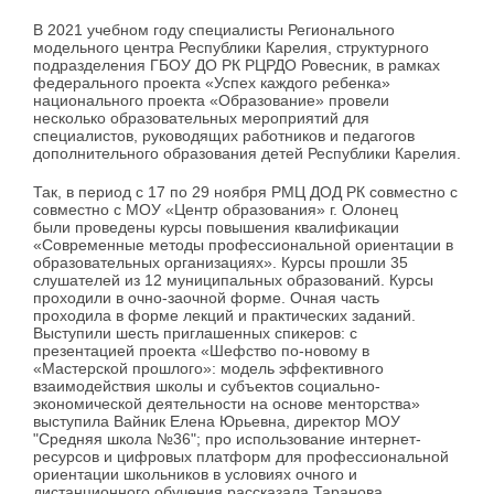
В 2021 учебном году специалисты Регионального
модельного центра Республики Карелия, структурного
подразделения ГБОУ ДО РК РЦРДО Ровесник, в рамках
федерального проекта «Успех каждого ребенка»
национального проекта «Образование» провели
несколько образовательных мероприятий для
специалистов, руководящих работников и педагогов
дополнительного образования детей Республики Карелия.
Так, в период с 17 по 29 ноября РМЦ ДОД РК совместно с
совместно с МОУ «Центр образования» г. Олонец
были проведены курсы повышения квалификации
«Современные методы профессиональной ориентации в
образовательных организациях».
Курсы прошли 35
слушателей из 12 муниципальных образований. Курсы
проходили в очно-заочной форме.
Очная часть
проходила в форме лекций и практических заданий.
Выступили шесть приглашенных спикеров:
с
презентацией проекта «Шефство по-новому в
«Мастерской прошлого»: модель эффективного
взаимодействия школы и субъектов социально-
экономической деятельности на основе менторства»
выступила Вайник Елена Юрьевна, директор МОУ
"Средняя школа №36"; про использование интернет-
ресурсов и цифровых платформ для профессиональной
ориентации школьников в условиях очного и
дистанционного обучения рассказала Таранова