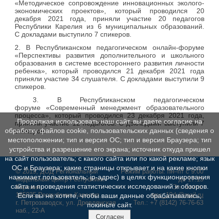
«Методическое сопровождение инновационных эколого-
экономических проектов», который проводился 20
декабря 2021 года, приняли участие 20 педагогов
Республики Карелия из 6 муниципальных образований.
С докладами выступило 7 спикеров.
2. В Республиканском педагогическом онлайн-форуме
«Перспективы развития дополнительного и школьного
образования в системе всестороннего развития личности
ребенка», который проводился 21 декабря 2021 года
приняли участие 34 слушателя. С докладами выступили 9
спикеров.
3. В Республиканском педагогическом
форуме «Современный менеджмент образовательного
процесса», который проводился 23 декабря 2021 года,
Продолжая использовать наш сайт, вы даете согласие на
приняли участие 12 педагогов. С докладами выступили 7
обработку файлов cookie, пользовательских данных (сведения о
спикеров.
местоположении; тип и версия ОС; тип и версия Браузера; тип
устройства и разрешение его экрана; источник откуда пришел
на сайт пользователь; с какого сайта или по какой рекламе; язык
ОС и Браузера; какие страницы открывает и на какие кнопки
© 2019, ДОД Региональный
Режим работы: пн–пт с 9:00
нажимает пользователь; ip-адрес) в целях функционирования
модельный центр Республики
до 17:15
сайта и проведения статистических исследований и обзоров.
Карелия
Эл. почта:
185035 Республика Карелия,
rmc_10rk@mail.ru
Если вы не хотите, чтобы ваши данные обрабатывались,
г. Петрозаводск, ул. Древлянская
Тел.:
+7 (8142) 76-76-63
покиньте сайт.
наб., 22-А
Согласен