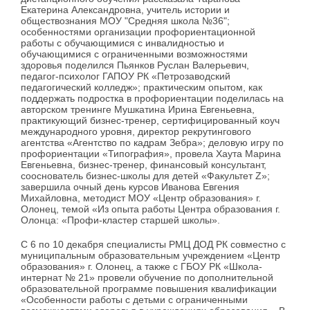
Екатерина Александровна, учитель истории и
обществознания МОУ "Средняя школа №36";
особенностями организации профориентационной
работы с обучающимися с инвалидностью и
обучающимися с ограниченными возможностями
здоровья поделился Пьянков Руслан Валерьевич,
педагог-психолог ГАПОУ РК «Петрозаводский
педагогический колледж»; практическим опытом, как
поддержать подростка в профориентации поделилась на
авторском тренинге Мушкатина Ирина Евгеньевна,
практикующий бизнес-тренер, сертифицированный коуч
международного уровня, директор рекрутингового
агентства «Агентство по кадрам Зебра»; деловую игру по
профориентации «Типография», провела Хаута Марина
Евгеньевна, бизнес-тренер, финансовый консультант,
сооснователь бизнес-школы для детей «Факультет Z»;
завершила очный день курсов Иванова Евгения
Михайловна, методист МОУ «Центр образования» г.
Олонец, темой «Из опыта работы Центра образования г.
Олонца: «Профи-кластер старшей школы».
С 6 по 10 декабря специалисты
РМЦ ДОД РК совместно с
муниципальным образовательным учреждением «Центр
образования» г. Олонец, а также с ГБОУ РК «Школа-
интернат № 21» провели обучение по дополнительной
образовательной программе повышения квалификации
«Особенности работы с детьми с ограниченными