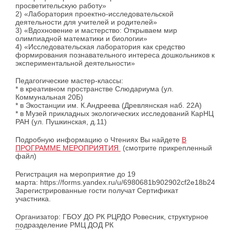
просветительскую работу»
2) «Лаборатория проектно-исследовательской
деятельности для учителей и родителей»
3) «Вдохновение и мастерство: Открываем мир
олимпиадной математики и биологии»
4) «Исследовательская лаборатория как средство
формирования познавательного интереса дошкольников к
экспериментальной деятельности»
Педагогические мастер-классы:
* в креативном пространстве Слюдариума (ул.
Коммунальная 20Б)
* в Экостанции им. К.Андреева (Древлянская наб. 22А)
* в Музей прикладных экологических исследований КарНЦ
РАН (ул. Пушкинская, д.11)
Подробную информацию о Чтениях Вы найдете
В
ПРОГРАММЕ МЕРОПРИЯТИЯ
(смотрите прикрепленный
файл)
Регистрация на мероприятие до 19
марта: https://forms.yandex.ru/u/6980681b902902cf2e18b24b
Зарегистрированные гости получат Сертификат
участника.
Организатор: ГБОУ ДО РК РЦРДО Ровесник, структурное
подразделение РМЦ ДОД РК