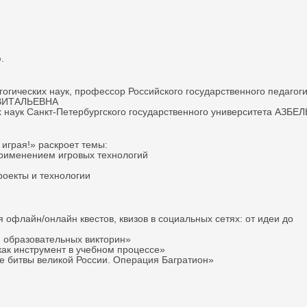
.
огических наук, профессор Российского государственного педагоги
 ВИТАЛЬЕВНА
х наук Санкт-Петербургского государственного университета АЗБЕЛ
 играя!» раскроет темы:
применением игровых технологий
роекты и технологии
 офлайн/онлайн квестов, квизов в социальных сетях: от идеи до
 образовательных викторин»
как инструмент в учебном процессе»
ие битвы великой России. Операция Багратион»