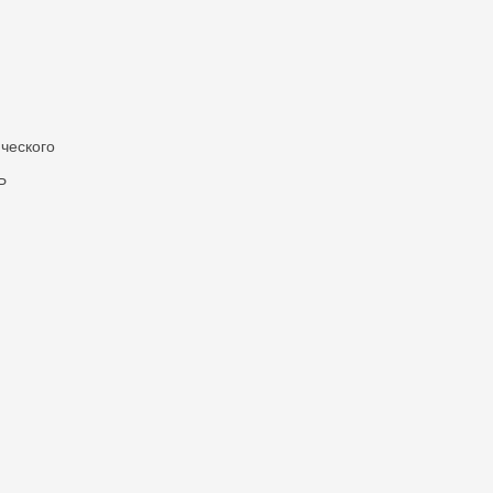
ческого
Ь