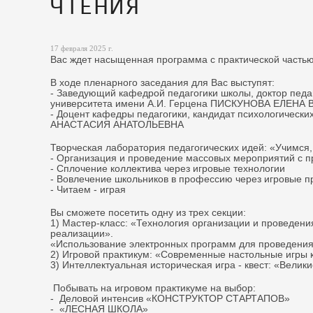
ЧТЕНИЯ
17 февраля 2025 г.
Вас ждет насыщенная программа с практической частью
В ходе пленарного заседания для Вас выступят:
- Заведующий кафедрой педагогики школы, доктор педаг
университета имени А.И. Герцена ПИСКУНОВА ЕЛЕНА
- Доцент кафедры педагогики, кандидат психологически
АНАСТАСИЯ АНАТОЛЬЕВНА
Творческая лаборатория педагогических идей: «Учимся,
- Организация и проведение массовых мероприятий с 
- Сплочение коллектива через игровые технологии
- Вовлечение школьников в профессию через игровые п
- Читаем - играя
Вы сможете посетить одну из трех секции:
1) Мастер-класс: «Технология организации и проведения
реализации».
«Использование электронных программ для проведения
2) Игровой практикум: «Современные настольные игры 
3) Интеллектуальная историческая игра - квест: «Велик
Побывать на игровом практикуме на выбор:
- Деловой интенсив «КОНСТРУКТОР СТАРТАПОВ»
- «ЛЕСНАЯ ШКОЛА»